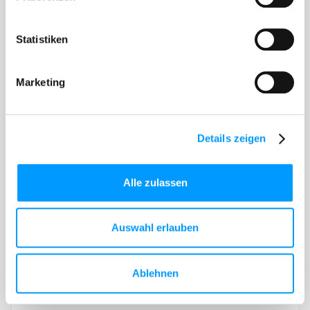
Rotable flange for welded PE stub
Statistiken
ends
Marketing
Details zeigen
Alle zulassen
Auswahl erlauben
Ablehnen