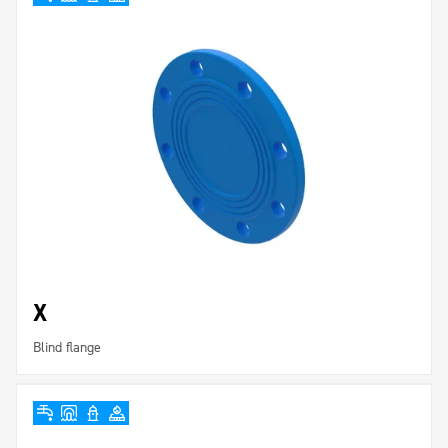
X
Blind flange