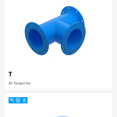
T
All flanged tee