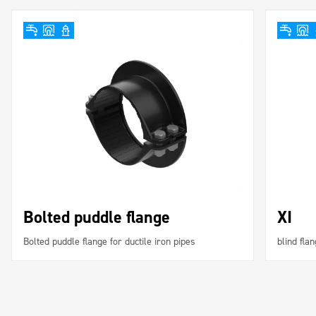
Bolted puddle flange
XI
Bolted puddle flange for ductile iron pipes
blind fla