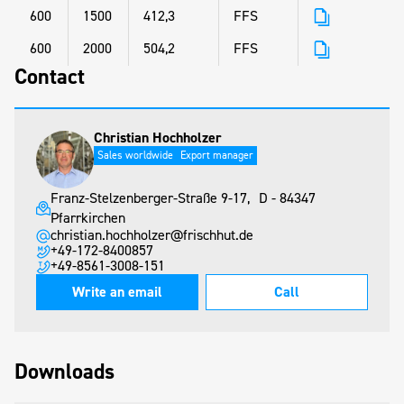
600
1500
412,3
FFS
600
2000
504,2
FFS
Contact
Christian Hochholzer
Sales worldwide
Export manager
Franz-Stelzenberger-Straße 9-17, D - 84347
Pfarrkirchen
christian.hochholzer@frischhut.de
+49-172-8400857
+49-8561-3008-151
Write an email
Call
Downloads