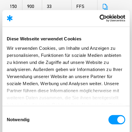
150
900
33
FFS
150
1000
38
FFG
150
1500
47
FFS
150
2000
59
FFS
Diese Webseite verwendet Cookies
Wir verwenden Cookies, um Inhalte und Anzeigen zu
200
100
17,1
FFG
personalisieren, Funktionen für soziale Medien anbieten
200
150
18,8
FFG
zu können und die Zugriffe auf unsere Website zu
analysieren. Außerdem geben wir Informationen zu Ihrer
200
200
20,5
FFG
Verwendung unserer Website an unsere Partner für
200
250
23,6
FFG
soziale Medien, Werbung und Analysen weiter. Unsere
Partner führen diese Informationen möglicherweise mit
200
300
25,6
FFG
weiteren Daten zusammen, die Sie ihnen bereitgestellt
200
350
26,8
FFG
haben oder die sie im Rahmen Ihrer Nutzung der Dienste
gesammelt haben.
200
400
31,8
FFG
Einwilligungsauswahl
Notwendig
200
500
36
FFG