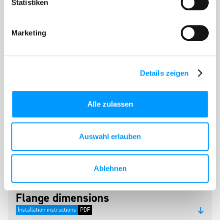
Statistiken
Sales worldwide
Export manager
Franz-Stelzenberger-Straße 9-17, D - 84347
Marketing
Pfarrkirchen
christian.hochholzer@frischhut.de
+49-172-8400857
+49-8561-3008-151
Details zeigen
Write an email
Call
Alle zulassen
Downloads
Auswahl erlauben
Installation instructions BMS-P
Ablehnen
Installation instructions
PDF
Flange dimensions
Installation instructions
PDF