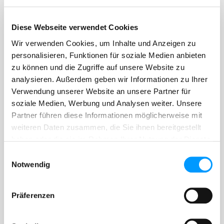
50
63
72
1,9
Diese Webseite verwendet Cookies
60/65
63
72
2,2
Wir verwenden Cookies, um Inhalte und Anzeigen zu
60/65
75
72
2,2
personalisieren, Funktionen für soziale Medien anbieten
80
90
76
2,7
zu können und die Zugriffe auf unsere Website zu
analysieren. Außerdem geben wir Informationen zu Ihrer
100
110
80
3,4
Verwendung unserer Website an unsere Partner für
125
125
80
4,4
soziale Medien, Werbung und Analysen weiter. Unsere
Partner führen diese Informationen möglicherweise mit
125
140
80
4,2
weiteren Daten zusammen, die Sie ihnen bereitgestellt
150
160
90
6
haben oder die sie im Rahmen Ihrer Nutzung der Dienste
gesammelt haben.
Einwilligungsauswahl
200
200
100
10
Notwendig
200
225
105
8
Contact
Präferenzen
Christian Hochholzer