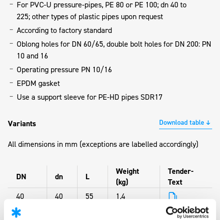
For PVC-U pressure-pipes, PE 80 or PE 100; dn 40 to
225; other types of plastic pipes upon request
According to factory standard
Oblong holes for DN 60/65, double bolt holes for DN 200: PN
10 and 16
Operating pressure PN 10/16
EPDM gasket
Use a support sleeve for PE-HD pipes SDR17
Download table
Variants
All dimensions in mm (exceptions are labelled accordingly)
Weight
Tender-
DN
dn
L
(kg)
Text
40
40
55
1,4
40
50
60
1,4