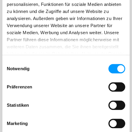
personalisieren, Funktionen für soziale Medien anbieten
Sales Tax Act: DE 812733897
zu können und die Zugriffe auf unsere Website zu
Personally liable partner: Frischhut Management GmbH
analysieren. Außerdem geben wir Informationen zu Ihrer
Managing Director authorized to represent: Christoph Aigner
Verwendung unserer Website an unsere Partner für
Registration court: Landshut District Court
soziale Medien, Werbung und Analysen weiter. Unsere
Registration number: HRB 4810
Partner führen diese Informationen möglicherweise mit
weiteren Daten zusammen, die Sie ihnen bereitgestellt
Concept, Design & Development of theWebsite
haben oder die sie im Rahmen Ihrer Nutzung der Dienste
Achtzehn Grad GmbH
gesammelt haben.
Einwilligungsauswahl
Getreidemarkt 1/1/10
Notwendig
1. Stock | Top 10
A-1060 Vienna
Präferenzen
E-Mail:
office@achtzehngrad.at
Web:
www.achtzehngrad.at
Statistiken
Disclaimer:
Despite careful content control, we assume no liability for the
Marketing
content of external links. Only their operators are responsible