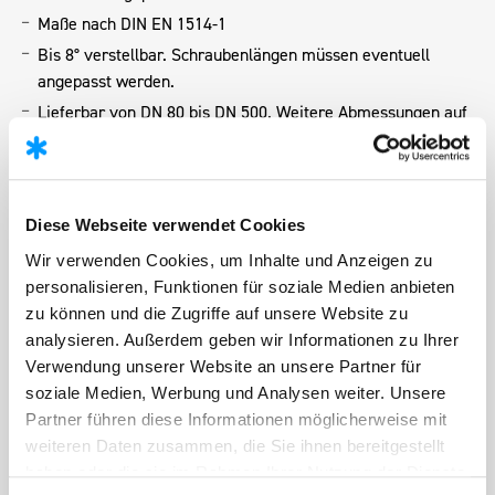
Maße nach DIN EN 1514-1
Bis 8° verstellbar. Schraubenlängen müssen eventuell
angepasst werden.
Lieferbar von DN 80 bis DN 500. Weitere Abmessungen auf
Anfrage.
Tabelle downloaden
Ausführungen
Diese Webseite verwendet Cookies
Alle Maße in mm (Ausnahmen sind entsprechend
Wir verwenden Cookies, um Inhalte und Anzeigen zu
gekennzeichnet)
personalisieren, Funktionen für soziale Medien anbieten
zu können und die Zugriffe auf unsere Website zu
PN
Gewicht
analysieren. Außerdem geben wir Informationen zu Ihrer
DN
min.
max.
Schraubenlänge
max.
kg
Verwendung unserer Website an unsere Partner für
50
10/40
9
24
100
0,2
soziale Medien, Werbung und Analysen weiter. Unsere
Partner führen diese Informationen möglicherweise mit
80
10/40
14
30
100
0,3
weiteren Daten zusammen, die Sie ihnen bereitgestellt
100
10/16
14
33
100
0,4
haben oder die sie im Rahmen Ihrer Nutzung der Dienste