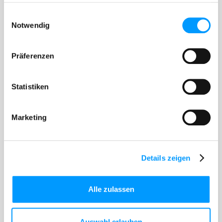
haben oder die sie im Rahmen Ihrer Nutzung der Dienste
gesammelt haben.
Einwilligungsauswahl
Notwendig
Gewicht
DN
l
Lu
h
b
A
(kg)
125
403
125
193
110
361,5
22,8
Präferenzen
150
470
170
193
120
371,5
35
Kontakt
Statistiken
Marketing
Fritz Aigner
Vertrieb Deutschland
Leitung Innendienst
Franz-Stelzenberger-Straße 9-17, D - 84347
Details zeigen
Pfarrkirchen
fritz.aigner@frischhut.de
+49-8561-3008-220
Alle zulassen
E-Mail schreiben
Anrufen
Auswahl erlauben