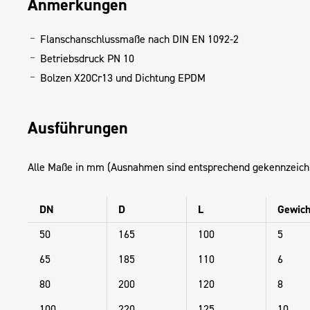
Anmerkungen
Flanschanschlussmaße nach DIN EN 1092-2
Betriebsdruck PN 10
Bolzen X20Cr13 und Dichtung EPDM
Ausführungen
Alle Maße in mm (Ausnahmen sind entsprechend gekennzeich
DN
D
L
Gewich
50
165
100
5
65
185
110
6
80
200
120
8
100
220
125
10