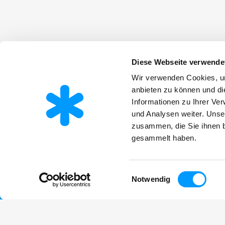
Diese Webseite verwende
Produkte
Wir verwenden Cookies, um
Informationen
Über das Unternehmen
Aktuelles
anbieten zu können und di
Anwendungen
Downloads
Karriere
Informationen zu Ihrer Ve
Zertifikate
Arbeiten be
ESG
Ausbildung 
und Analysen weiter. Unse
zusammen, die Sie ihnen b
gesammelt haben.
Einwilligungsauswahl
Notwendig
AGB
Impressum
Datenschutz
Barrierefreiheit
© Frischhut GmbH u