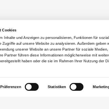
t Cookies
 Inhalte und Anzeigen zu personalisieren, Funktionen für sozia
e Zugriffe auf unsere Website zu analysieren. Außerdem geben w
rwendung unserer Website an unsere Partner für soziale Medien
i Frischhut
bei Frischhut
re Partner führen diese Informationen möglicherweise mit weite
ereitgestellt haben oder die sie im Rahmen Ihrer Nutzung der D
Präferenzen
Statistiken
Marketin
nd Co. KG
2024