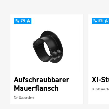
Aufschraubbarer
XI-S
Mauerflansch
Blindflansc
für Gussrohre