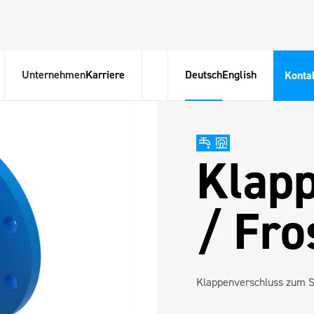
Unternehmen
Karriere
Deutsch
English
Konta
Klap
/ Fro
Klappenverschluss zum S