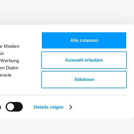
Alle zulassen
le Medien
Frischhut GmbH und Co. KG
ir
Franz-Stelzenberger-Str. 9-17
Auswahl erlauben
84347 Pfarrkirchen, Deutschland
, Werbung
Kontaktieren
ren Daten
ienste
Ablehnen
g
Details zeigen
Qualität aus einem Guss