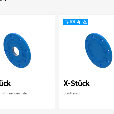
tück
X-Stück
h mit Innengewinde
Blindflansch