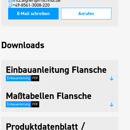
fritz.aigner@frischhut.de
+49-8561-3008-220
E-Mail schreiben
Anrufen
Downloads
Einbauanleitung Flansche
Einbauanleitung
PDF
Maßtabellen Flansche
Einbauanleitung
PDF
Produktdatenblatt /