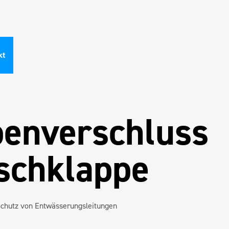
kt
penverschluss
schklappe
chutz von Entwässerungsleitungen