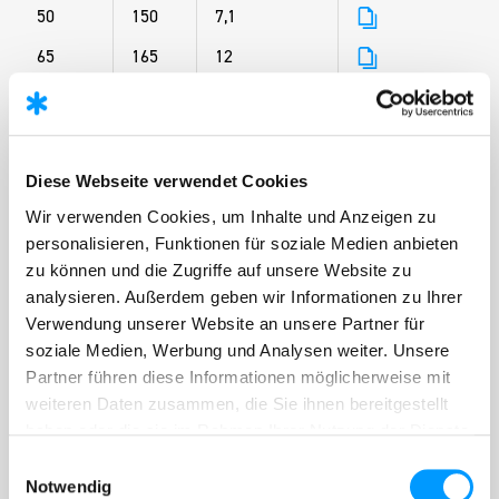
50
150
7,1
65
165
12
80
130
11,1
100
140
12
125
150
16,1
Diese Webseite verwendet Cookies
150
160
22,1
Wir verwenden Cookies, um Inhalte und Anzeigen zu
personalisieren, Funktionen für soziale Medien anbieten
200
180
29
zu können und die Zugriffe auf unsere Website zu
250
350
53,3
analysieren. Außerdem geben wir Informationen zu Ihrer
Verwendung unserer Website an unsere Partner für
300
400
85,1
soziale Medien, Werbung und Analysen weiter. Unsere
350
298
96,1
Partner führen diese Informationen möglicherweise mit
weiteren Daten zusammen, die Sie ihnen bereitgestellt
400
324
108
haben oder die sie im Rahmen Ihrer Nutzung der Dienste
500
375
185,8
gesammelt haben.
Einwilligungsauswahl
Notwendig
600
426
288