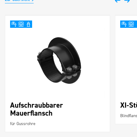
Aufschraubbarer
XI-St
Mauerflansch
Blindflan
für Gussrohre