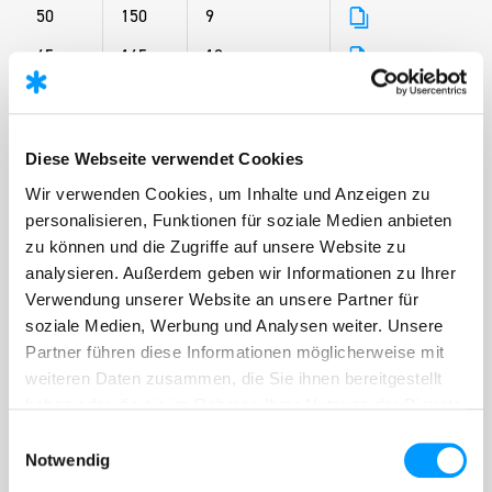
50
150
9
65
165
12
80
120
9,7
100
140
12,6
Diese Webseite verwendet Cookies
125
150
16,1
Wir verwenden Cookies, um Inhalte und Anzeigen zu
150
160
21,5
personalisieren, Funktionen für soziale Medien anbieten
zu können und die Zugriffe auf unsere Website zu
200
180
28,6
analysieren. Außerdem geben wir Informationen zu Ihrer
250
210
41,5
Verwendung unserer Website an unsere Partner für
soziale Medien, Werbung und Analysen weiter. Unsere
300
255
63,5
Partner führen diese Informationen möglicherweise mit
350
165
70,2
weiteren Daten zusammen, die Sie ihnen bereitgestellt
haben oder die sie im Rahmen Ihrer Nutzung der Dienste
400
183
85,8
gesammelt haben.
Einwilligungsauswahl
500
220
129,5
Notwendig
600
309
230