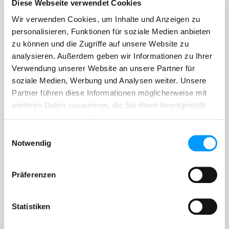
Diese Webseite verwendet Cookies
Wir verwenden Cookies, um Inhalte und Anzeigen zu
personalisieren, Funktionen für soziale Medien anbieten
zu können und die Zugriffe auf unsere Website zu
analysieren. Außerdem geben wir Informationen zu Ihrer
Verwendung unserer Website an unsere Partner für
soziale Medien, Werbung und Analysen weiter. Unsere
Partner führen diese Informationen möglicherweise mit
Ihre Ausbildung *
weiteren Daten zusammen, die Sie ihnen bereitgestellt
haben oder die sie im Rahmen Ihrer Nutzung der Dienste
gesammelt haben.
Einwilligungsauswahl
Bisherige Tätigkeiten *
Notwendig
Sonstiges
Präferenzen
Statistiken
Uploads